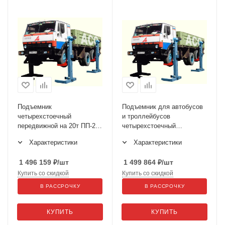
Подъемник
Подъемник для автобусов
четырехстоечный
и троллейбусов
передвижной на 20т ПП-20
четырехстоечный
по ТЗ
электромеханический на
Характеристики
Характеристики
30т ПП-30М
1 496 159
₽
/шт
1 499 864
₽
/шт
Купить со скидкой
Купить со скидкой
В РАССРОЧКУ
В РАССРОЧКУ
КУПИТЬ
КУПИТЬ