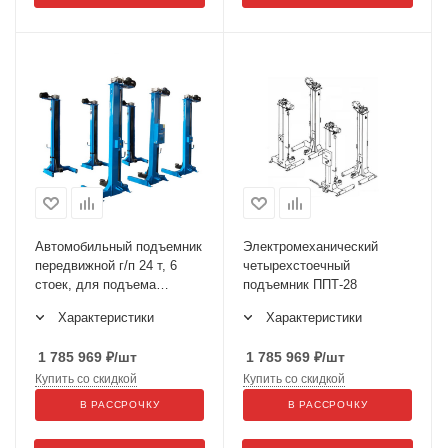
Автомобильный подъемник
Электромеханический
передвижной г/п 24 т, 6
четырехстоечный
стоек, для подъема
подъемник ППТ-28
троллейбусов за
Характеристики
Характеристики
поддомкратные площадки
ППТ-24 по ТЗ
1 785 969
₽
/шт
1 785 969
₽
/шт
Купить со скидкой
Купить со скидкой
В РАССРОЧКУ
В РАССРОЧКУ