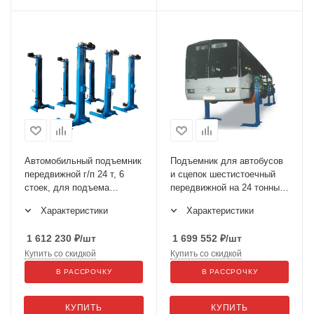
Автомобильный подъемник
Подъемник для автобусов
передвижной г/п 24 т, 6
и сцепок шестистоечный
стоек, для подъема
передвижной на 24 тонны
троллейбусов за
ПП-24
Характеристики
Характеристики
поддомкратные площадки
ППТ-24
1 612 230
₽
/шт
1 699 552
₽
/шт
Купить со скидкой
Купить со скидкой
В РАССРОЧКУ
В РАССРОЧКУ
КУПИТЬ
КУПИТЬ