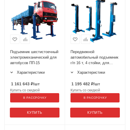
Подъемник шестистоечный
Передвижной
электромеханический для
автомобильный подъемник
автобусов ПП-15
г/п 16 т, 4 стойки, для
подъема троллейбусов за
Характеристики
Характеристики
поддомкратные площадки
ППТ-16 по ТЗ
1 161 643
₽
/шт
1 195 482
₽
/шт
Купить со скидкой
Купить со скидкой
В РАССРОЧКУ
В РАССРОЧКУ
КУПИТЬ
КУПИТЬ