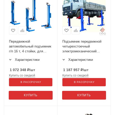
Передвижной
Подъемник передвижной
автомобильный подъемник
четырехстоечный
г/п 16 т, 4 стойки, для
электромеханический
подъема троллейбусов за
ПП-16
Характеристики
Характеристики
поддомкратные площадки
ППТ-16
1 072 348
₽
/шт
1 187 957
₽
/шт
Купить со скидкой
Купить со скидкой
В РАССРОЧКУ
В РАССРОЧКУ
КУПИТЬ
КУПИТЬ