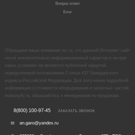
Вопрос-ответ
Блог
Обращаем ваше внимание на то, что данный Интернет сайт
носит исключительно информационный характер и ни при
каких условиях не является публичной офертой,
определяемой положениями Статьи 437 Гражданского
кодекса Российской Федерации. Для получения подробной
информации о стоимости оборудования и запасных частей,
пожалуйста, обращайтесь к менеджерам по продажам.
8(800) 100-97-45
ЗАКАЗАТЬ ЗВОНОК
an.garo@yandex.ru