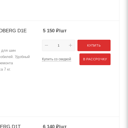
RDBERG D1E
5 150
₽
/шт
КУПИТЬ
для шин
мобилей. Удобный
Купить со скидкой
В РАССРОЧКУ
ремонта
 7 кг.
BERG D1T
6 140
₽
/шт