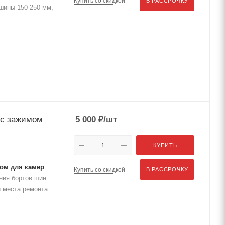
Купить со скидкой
В РАССРОЧКУ
шины 150-250 мм,
 с зажимом
5 000
₽
/шт
КУПИТЬ
мом для камер
Купить со скидкой
В РАССРОЧКУ
ия бортов шин.
 места ремонта.