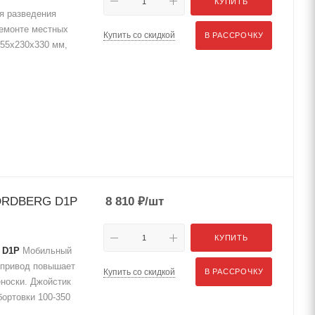
КУПИТЬ
я разведения
ремонте местных
Купить со скидкой
В РАССРОЧКУ
555х230х330 мм,
NORDBERG D1P
8 810
₽
/шт
КУПИТЬ
 D1P
Мобильный
 привод повышает
Купить со скидкой
В РАССРОЧКУ
еноски. Джойстик
бортовки 100-350