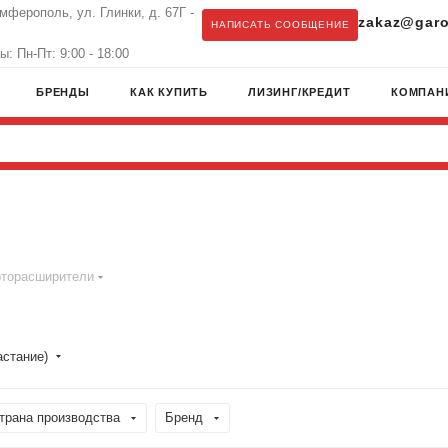
имферополь, ул. Глинки, д. 67Г -
zakaz@garo
НАПИСАТЬ СООБЩЕНИЕ
: Пн-Пт: 9:00 - 18:00
БРЕНДЫ
КАК КУПИТЬ
ЛИЗИНГ/КРЕДИТ
КОМПАН
торасширители
астание)
трана производства
Бренд