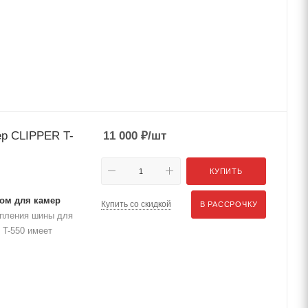
р CLIPPER T-
11 000
₽
/шт
КУПИТЬ
мом для камер
Купить со скидкой
В РАССРОЧКУ
епления шины для
 T-550 имеет