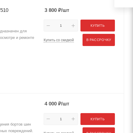
T510
3 800
₽
/шт
КУПИТЬ
едназначен для
 осмотре и ремонте
Купить со скидкой
В РАССРОЧКУ
4 000
₽
/шт
КУПИТЬ
дения бортов шин
тных повреждений.