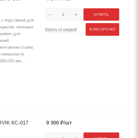
КУПИТЬ
с подставкой для
оциклов, легковых
Купить со скидкой
В РАССРОЧКУ
румент для
ений.
монтажном станке,
 поверхности.
65х165 мм ...
IVIK КС-017
9 300
₽
/шт