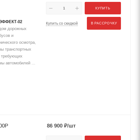
КУПИТЬ
 ЭФФЕКТ-02
Купить со скидкой
В РАССРОЧКУ
одом дорожных
бусов и
нического осмотра,
зы транспортных
, требующих
мы автомобилей ...
00Р
86 900
₽
/шт