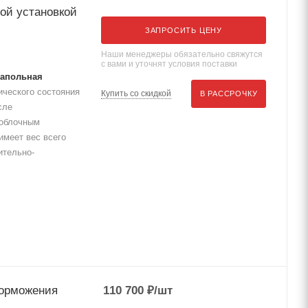
ной установкой
ЗАПРОСИТЬ ЦЕНУ
Наши менеджеры обязательно свяжутся
с вами и уточнят условия поставки
напольная
ического состояния
Купить со скидкой
В РАССРОЧКУ
сле
ноблочным
имеет вес всего
ительно-
торможения
110 700
₽
/шт