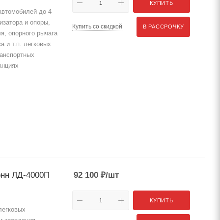
КУПИТЬ
автомобилей до 4
изатора и опоры,
Купить со скидкой
В РАССРОЧКУ
я, опорного рычага
а и т.п. легковых
ранспортных
анциях
онн ЛД-4000П
92 100
₽
/шт
КУПИТЬ
легковых