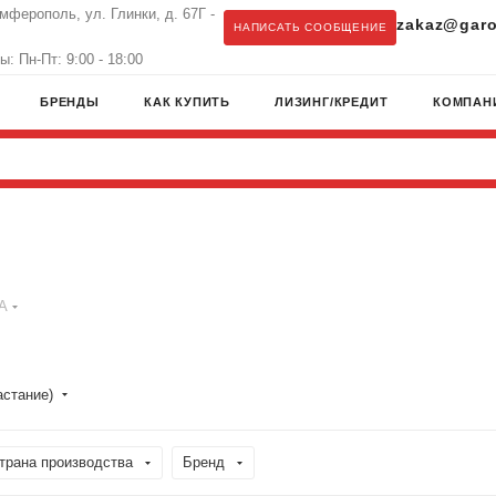
имферополь, ул. Глинки, д. 67Г -
zakaz@garo
НАПИСАТЬ СООБЩЕНИЕ
: Пн-Пт: 9:00 - 18:00
БРЕНДЫ
КАК КУПИТЬ
ЛИЗИНГ/КРЕДИТ
КОМПАН
А
астание)
трана производства
Бренд