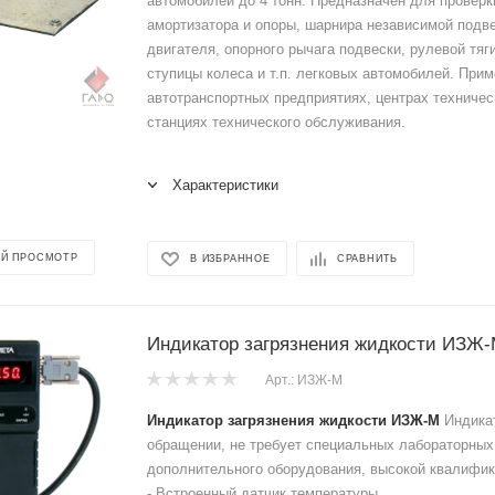
автомобилей до 4 тонн. Предназначен для проверк
амортизатора и опоры, шарнира независимой подве
двигателя, опорного рычага подвески, рулевой тяг
ступицы колеса и т.п. легковых автомобилей. Прим
автотранспортных предприятиях, центрах техничес
станциях технического обслуживания.
Характеристики
Й ПРОСМОТР
В ИЗБРАННОЕ
СРАВНИТЬ
Индикатор загрязнения жидкости ИЗЖ
Арт.: ИЗЖ-М
Индикатор загрязнения жидкости ИЗЖ-М
Индика
обращении, не требует специальных лабораторных
дополнительного оборудования, высокой квалифи
- Встроенный датчик температуры