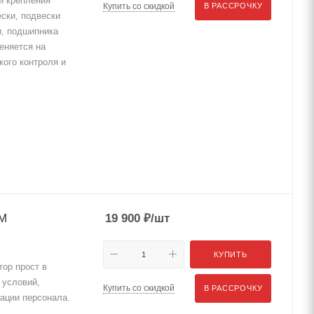
и крепления
Купить со скидкой
В РАССРОЧКУ
ски, подвески
и, подшипника
еняется на
кого контроля и
-М
19 900
₽
/шт
КУПИТЬ
тор прост в
 условий,
Купить со скидкой
В РАССРОЧКУ
кации персонала.