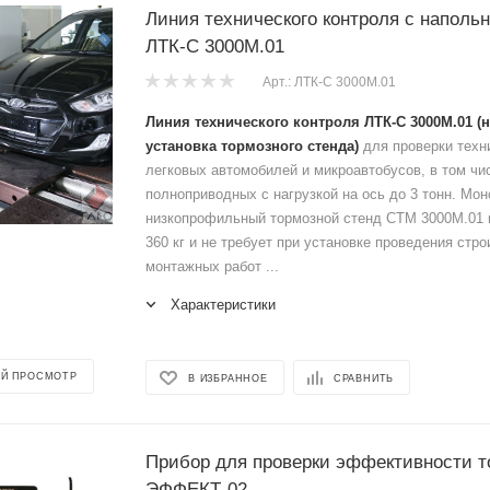
Линия технического контроля с наполь
ЛТК-С 3000М.01
Арт.: ЛТК-С 3000М.01
Линия технического контроля ЛТК-С 3000М.01 (
установка тормозного стенда)
для проверки техн
легковых автомобилей и микроавтобусов, в том чи
полноприводных с нагрузкой на ось до 3 тонн. Мо
низкопрофильный тормозной стенд СТМ 3000М.01 
360 кг и не требует при установке проведения стро
монтажных работ ...
Характеристики
Й ПРОСМОТР
В ИЗБРАННОЕ
СРАВНИТЬ
Прибор для проверки эффективности 
ЭФФЕКТ-02