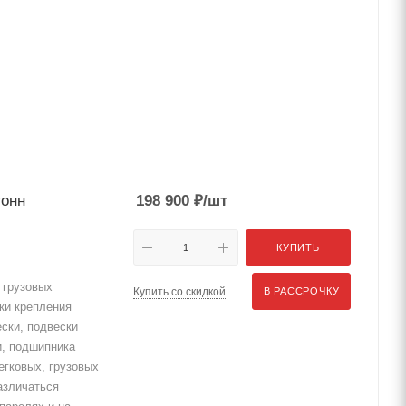
тонн
198 900
₽
/шт
КУПИТЬ
 грузовых
Купить со скидкой
В РАССРОЧКУ
ки крепления
ски, подвески
и, подшипника
егковых, грузовых
различаться