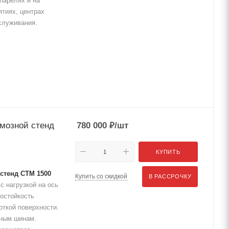
парелях и на
тиях, центрах
бслуживания.
мозной стенд
780 000
₽
/шт
КУПИТЬ
стенд СТМ 1500
Купить со скидкой
В РАССРОЧКУ
с нагрузкой на ось
состойкость
откой поверхности.
нным шинам.