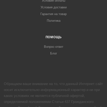
Условия оплаты
Условия доставки
Гарантия на товар
Политика
ПОМОЩЬ
Вопрос-ответ
Блог
Обращаем ваше внимание на то, что данный Интернет сайт
носит исключительно информационный характер и ни при
каких условиях не является публичной офертой,
определяемой положениями Статьи 437 Гражданского