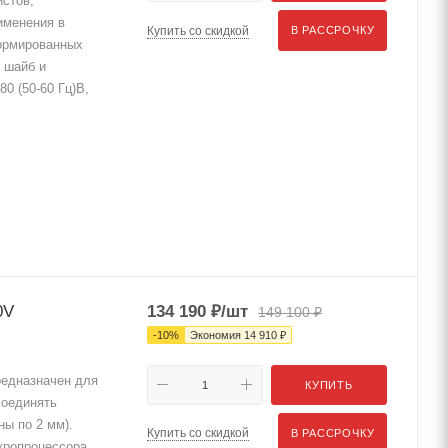
истов,
именения в
Купить со скидкой
В РАССРОЧКУ
ормированных
, шайб и
0 (50-60 Гц)В,
0V
134 190
₽
/шт
149 100
₽
-
10
%
Экономия
14 910
₽
едназначен для
КУПИТЬ
соединять
ы по 2 мм).
Купить со скидкой
В РАССРОЧКУ
кропроцессора.