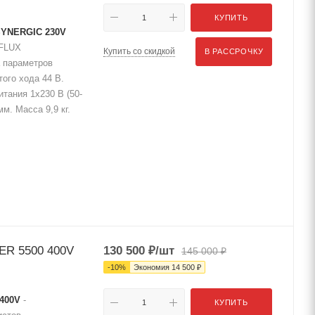
КУПИТЬ
SYNERGIC 230V
 FLUX
Купить со скидкой
В РАССРОЧКУ
 параметров
ого хода 44 В.
тания 1х230 В (50-
м. Масса 9,9 кг.
ER 5500 400V
130 500
₽
/шт
145 000
₽
-
10
%
Экономия
14 500
₽
 400V
-
КУПИТЬ