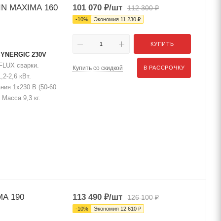
IN MAXIMA 160
101 070
₽
/шт
112 300
₽
-
10
%
Экономия
11 230
₽
КУПИТЬ
SYNERGIC 230V
FLUX сварки.
Купить со скидкой
В РАССРОЧКУ
2-2,6 кВт.
ния 1х230 В (50-60
Масса 9,3 кг.
MA 190
113 490
₽
/шт
126 100
₽
-
10
%
Экономия
12 610
₽