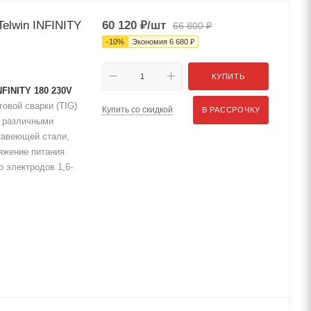
elwin INFINITY
60 120
₽
/шт
66 800
₽
-
10
%
Экономия
6 680
₽
КУПИТЬ
FINITY 180 230V
овой сварки (TIG)
Купить со скидкой
В РАССРОЧКУ
и различными
жавеющей стали,
ряжение питания
р электродов 1,6-