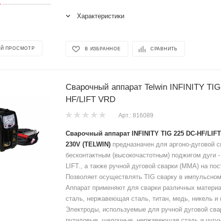
Характеристики
Й ПРОСМОТР
В ИЗБРАННОЕ
СРАВНИТЬ
Сварочный аппарат Telwin INFINITY TIG
HF/LIFT VRD
Арт.: 816089
Сварочный аппарат INFINITY TIG 225 DC-HF/LIF
230V
(TELWIN)
предназначен для аргоно-дуговой св
бесконтактным (высокочастотным) поджигом дуги -
LIFT., а также ручной дуговой сварки (MMA) на пос
Позволяет осуществлять TIG сварку в импульсно
Аппарат применяют для сварки различных материал
сталь, нержавеющая сталь, титан, медь, никель и 
Электроды, используемые для ручной дуговой св
рутиловые, щелочные, нержавеющая сталь и чугун 