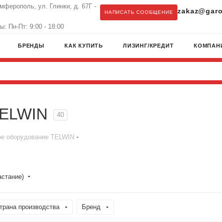
имферополь, ул. Глинки, д. 67Г -
zakaz@garo
НАПИСАТЬ СООБЩЕНИЕ
: Пн-Пт: 9:00 - 18:00
БРЕНДЫ
КАК КУПИТЬ
ЛИЗИНГ/КРЕДИТ
КОМПАН
TELWIN
40
ое оборудование TELWIN
астание)
трана производства
Бренд