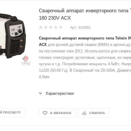
Сварочный аппарат инверторного типа T
180 230V ACX
Арт.: 816081
Сварочный аппарат инверторного типа Telwin IN
ACX
для ручной дуговой сварки (ММА) и аргоно-дуг
на постоянном токе (DC). Используется для сварк
типами электродов: рутиловые, щелочные, из нер
чугуна и т.д. Потребляемая мощность 4.5кВт, Нап
1х220 (50-60 Гц), В Сварочный ток 20-160А, Диамет
4,0мм
Характеристики
Й ПРОСМОТР
В ИЗБРАННОЕ
СРАВНИТЬ