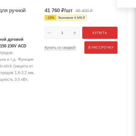
для ручной
41 760
₽
/шт
46 400
₽
-
10
%
Экономия
4 640
₽
КУПИТЬ
ной дуговой
 150 230V ACD
Купить со скидкой
В РАССРОЧКУ
тродов:
на и т.д. Функции
ti-stick (защита от
тродов 1,6-3,2 мм,
щность 3.5 кВт,