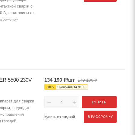
нтактной сварки с
0 А, с питанием от
м временем
ER 5500 230V
134 190
₽
/шт
149 100
₽
-
10
%
Экономия
14 910
₽
ппарат для сварки
КУПИТЬ
сором, подходит
 исправления
Купить со скидкой
В РАССРОЧКУ
 гвоздей,