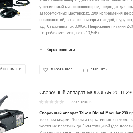
электронный аппарат для сварки металлических л
управляемый микропроцессором, подходит для пр
авторемонтных мастерских, для исправления деф
поверхностей, а так же приварки гвоздей, шурупов
т.д. Сварочный ток 3800А, Напряжение питания 2х38
Потребляемая мощность 10,5кВт ...
Характеристики
Й ПРОСМОТР
В ИЗБРАННОЕ
СРАВНИТЬ
Сварочный аппарат MODULAR 20 TI 23
Арт.: 823015
Сварочный аппарат Telwin Digital Modular 230
пр
точечной сварки. Легкий и портативный, он может 
жестяные пластины до 2 мм толщиной (две пластин
Управление аппаратом осуществляется за счет ми