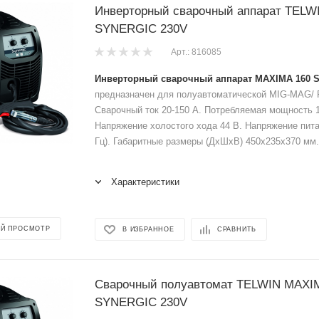
Инверторный сварочный аппарат TELW
SYNERGIC 230V
Арт.: 816085
Инверторный сварочный аппарат MAXIMA 160 
предназначен для полуавтоматической MIG-MAG/ 
Сварочный ток 20-150 А. Потребляемая мощность 1,
Напряжение холостого хода 44 В. Напряжение пита
Гц). Габаритные размеры (ДхШхВ) 450х235х370 мм. 
Характеристики
Й ПРОСМОТР
В ИЗБРАННОЕ
СРАВНИТЬ
Сварочный полуавтомат TELWIN MAXI
SYNERGIC 230V