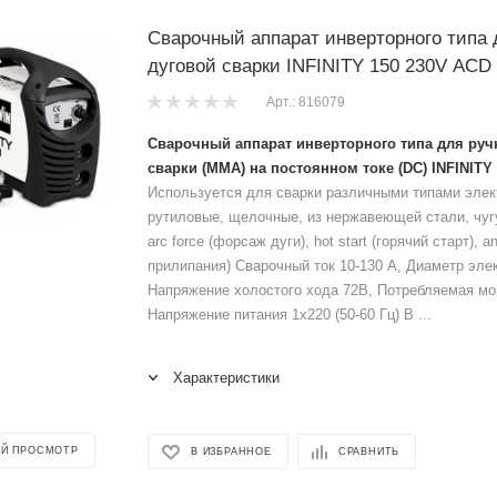
Сварочный аппарат инверторного типа 
дуговой сварки INFINITY 150 230V ACD
Арт.: 816079
Сварочный аппарат инверторного типа для руч
сварки (ММА) на постоянном токе (DC) INFINITY
Используется для сварки различными типами элек
рутиловые, щелочные, из нержавеющей стали, чугу
arc force (форсаж дуги), hot start (горячий старт), an
прилипания) Сварочный ток 10-130 А, Диаметр элек
Напряжение холостого хода 72В, Потребляемая мо
Напряжение питания 1х220 (50-60 Гц) В ...
Характеристики
Й ПРОСМОТР
В ИЗБРАННОЕ
СРАВНИТЬ