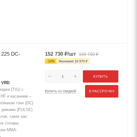
 225 DC-
152 730
₽
/шт
169 700
₽
-
10
%
Экономия
16 970
₽
КУПИТЬ
T VRD
арки (TIG) с
Купить со скидкой
В РАССРОЧКУ
 HF и касанием –
тоянном токе (DC).
м режиме (PULSE)
ов, таких как:
их сплавы.
арки MMA:
...