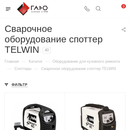
0
Сварочное
оборудование споттер
TELWIN
40
—
—
Главная
Каталог
Оборудование для кузовного ремонта
—
—
Споттеры
Сварочное оборудование споттер TELWIN
ФИЛЬТР