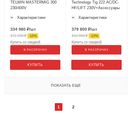
TELWIN MASTERMIG 300
Technology Tig 222 AC/DC-
230/400V
HF/LIFT 230V+Аксессуары
Характеристики
Характеристики
334 980
₽
/шт
379 800
₽
/шт
372 200
₽
422 000
₽
-
10
%
-
10
%
Купить со скидкой
Купить со скидкой
В РАССРОЧКУ
В РАССРОЧКУ
КУПИТЬ
КУПИТЬ
ПОКАЗАТЬ ЕЩЕ
1
2