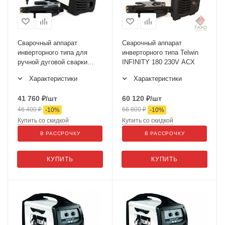
Сварочный аппарат
Сварочный аппарат
инверторного типа для
инверторного типа Telwin
ручной дуговой сварки
INFINITY 180 230V ACX
INFINITY 150 230V ACD
Характеристики
Характеристики
41 760
₽
/шт
60 120
₽
/шт
46 400
₽
66 800
₽
-
10
%
-
10
%
Купить со скидкой
Купить со скидкой
В РАССРОЧКУ
В РАССРОЧКУ
КУПИТЬ
КУПИТЬ