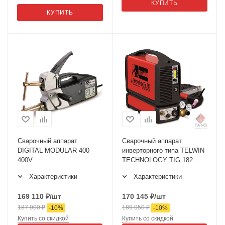
КУПИТЬ
КУПИТЬ
Сварочный аппарат
Сварочный аппарат
DIGITAL MODULAR 400
инверторного типа TELWIN
400V
TECHNOLOGY TIG 182
AC/DC-HF/LIFT 230V+AC
Характеристики
Характеристики
169 110
₽
/шт
170 145
₽
/шт
187 900
₽
189 050
₽
-
10
%
-
10
%
Купить со скидкой
Купить со скидкой