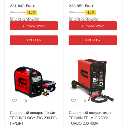
231 840
₽
/шт
238 950
₽
/шт
257 600
₽
265 500
₽
-
10
%
-
10
%
Купить со скидкой
Купить со скидкой
В РАССРОЧКУ
В РАССРОЧКУ
КУПИТЬ
КУПИТЬ
Сварочный аппарат Telwin
Сварочный полуавтомат
TECHNOLOGY TIG 230 DC-
TELWIN TELMIG 250/2
HF/LIFT
TURBO 230-400V