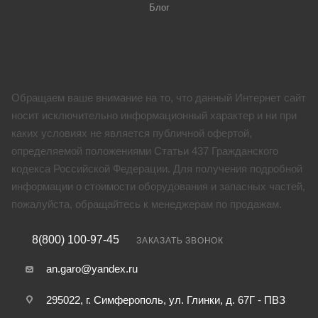
Блог
Обращаем ваше внимание на то, что данный Интернет сайт
носит исключительно информационный характер и ни при
каких условиях не является публичной офертой,
определяемой положениями Статьи 437 Гражданского
кодекса Российской Федерации. Для получения подробной
информации о стоимости оборудования и запасных частей,
пожалуйста, обращайтесь к менеджерам по продажам.
8(800) 100-97-45
ЗАКАЗАТЬ ЗВОНОК
an.garo@yandex.ru
295022, г. Симферополь, ул. Глинки, д. 67Г - ПВЗ