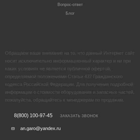
Вопрос-ответ
Блог
Обращаем ваше внимание на то, что данный Интернет сайт
носит исключительно информационный характер и ни при
каких условиях не является публичной офертой,
определяемой положениями Статьи 437 Гражданского
кодекса Российской Федерации. Для получения подробной
информации о стоимости оборудования и запасных частей,
пожалуйста, обращайтесь к менеджерам по продажам.
8(800) 100-97-45
ЗАКАЗАТЬ ЗВОНОК
an.garo@yandex.ru