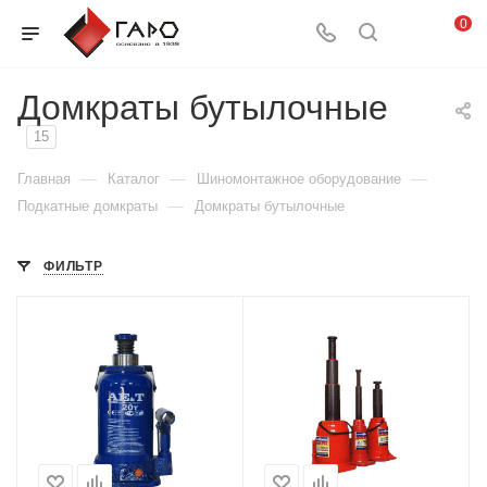
0
Домкраты бутылочные
15
—
—
—
Главная
Каталог
Шиномонтажное оборудование
—
Подкатные домкраты
Домкраты бутылочные
ФИЛЬТР