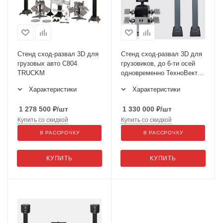
Стенд сход-развал 3D для
Стенд сход-развал 3D для
грузовых авто C804
грузовиков, до 6-ти осей
TRUCKM
одновременно ТехноВектор
7 Truck 7204 HTS6
Характеристики
Характеристики
1 278 500
₽
/шт
1 330 000
₽
/шт
Купить со скидкой
Купить со скидкой
В РАССРОЧКУ
В РАССРОЧКУ
КУПИТЬ
КУПИТЬ