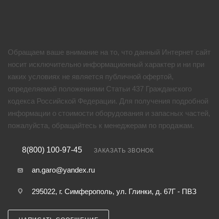
Обращаем ваше внимание на то, что данный Интернет сайт
носит исключительно информационный характер и ни при
каких условиях не является публичной офертой,
определяемой положениями Статьи 437 Гражданского
кодекса Российской Федерации. Для получения подробной
информации о стоимости оборудования и запасных частей,
пожалуйста, обращайтесь к менеджерам по продажам.
8(800) 100-97-45
ЗАКАЗАТЬ ЗВОНОК
an.garo@yandex.ru
295022, г. Симферополь, ул. Глинки, д. 67Г - ПВЗ