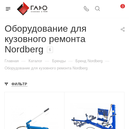
0
Оборудование для
кузовного ремонта
Nordberg
6
—
—
—
—
Главная
Каталог
Бренды
Бренд Nordberg
Оборудование для кузовного ремонта Nordberg
ФИЛЬТР