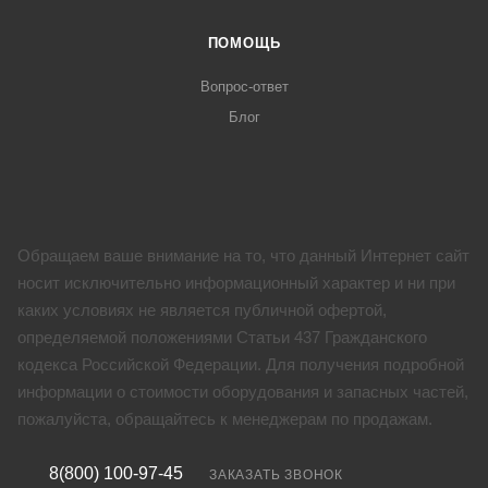
ПОМОЩЬ
Вопрос-ответ
Блог
Обращаем ваше внимание на то, что данный Интернет сайт
носит исключительно информационный характер и ни при
каких условиях не является публичной офертой,
определяемой положениями Статьи 437 Гражданского
кодекса Российской Федерации. Для получения подробной
информации о стоимости оборудования и запасных частей,
пожалуйста, обращайтесь к менеджерам по продажам.
8(800) 100-97-45
ЗАКАЗАТЬ ЗВОНОК