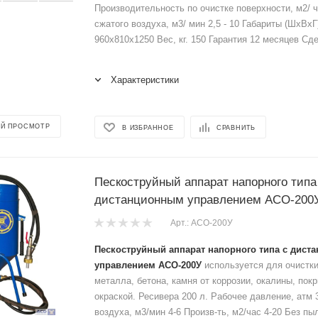
Производительность по очистке поверхности, м2/ 
сжатого воздуха, м3/ мин 2,5 - 10 Габариты (ШхВхГ
960х810х1250 Вес, кг. 150 Гарантия 12 месяцев Сд
Характеристики
Й ПРОСМОТР
В ИЗБРАННОЕ
СРАВНИТЬ
Пескоструйный аппарат напорного типа
дистанционным управлением АСО-200
Арт.: АСО-200У
Пескоструйный аппарат напорного типа с дис
управлением АСО-200У
используется для очистки
металла, бетона, камня от коррозии, окалины, пок
окраской. Ресивера 200 л. Рабочее давление, атм 
воздуха, м3/мин 4-6 Произв-ть, м2/час 4-20 Без пы