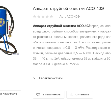
Аппарат струйной очистки АСО-40Э
Арт.: АСО-40Э
Аппарат струйной очистки АСО-40Э
предназначен
воздушно-струйным способом внутренних и наруж
от ржавчины, окалины, краски, различного рода за
обезжиривания поверхностей. Рассчитан на произ
очистке поверхности 0,8 — 3 м²/ч. Расход сжатого 
м³/мин, рабочее давление 3,5 — 6 атм. Расход абр
35 — 40 кг на 1м², объем камеры 35 л, габариты 50 
масса 30 кг. Сделано в России.
Характеристики
Й ПРОСМОТР
В ИЗБРАННОЕ
СРАВНИТЬ