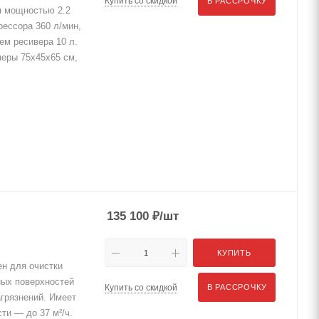
Купить со скидкой
В РАССРОЧКУ
я мощностью 2.2
рессора 360 л/мин,
ем ресивера 10 л.
еры 75х45х65 см,
135 100
₽
/шт
КУПИТЬ
н для очистки
ных поверхностей
Купить со скидкой
В РАССРОЧКУ
агрязнений. Имеет
ти — до 37 м²/ч.