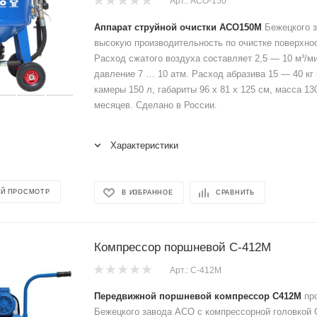
Арт.: АСО-150
Аппарат струйной очистки АСО150М
Бежецкого 
высокую производительность по очистке поверхнос
Расход сжатого воздуха составляет 2,5 — 10 м³/м
давление 7 … 10 атм. Расход абразива 15 — 40 кг 
камеры 150 л, габариты 96 х 81 х 125 см, масса 130
месяцев. Сделано в России.
Характеристики
Й ПРОСМОТР
В ИЗБРАННОЕ
СРАВНИТЬ
Компрессор поршневой С-412М
Арт.: C-412M
Передвижной поршневой компрессор С412М
про
Бежецкого завода АСО с компрессорной головкой