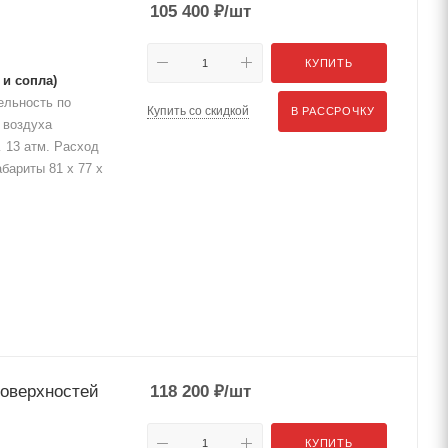
105 400
₽
/шт
КУПИТЬ
 и сопла)
ельность по
Купить со скидкой
В РАССРОЧКУ
 воздуха
… 13 атм. Расход
абариты 81 х 77 х
поверхностей
118 200
₽
/шт
КУПИТЬ