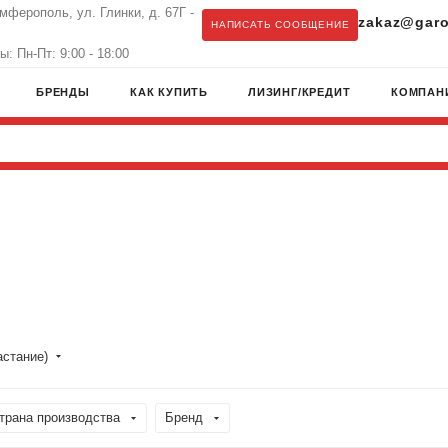
имферополь, ул. Глинки, д. 67Г -
zakaz@garo
НАПИСАТЬ СООБЩЕНИЕ
: Пн-Пт: 9:00 - 18:00
БРЕНДЫ
КАК КУПИТЬ
ЛИЗИНГ/КРЕДИТ
КОМПАН
астание)
трана производства
Бренд