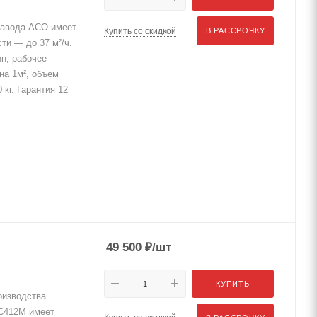
завода АСО имеет
Купить со скидкой
В РАССРОЧКУ
ти — до 37 м²/ч.
ин, рабочее
на 1м², объем
 кг. Гарантия 12
49 500
₽
/шт
КУПИТЬ
изводства
 С412М имеет