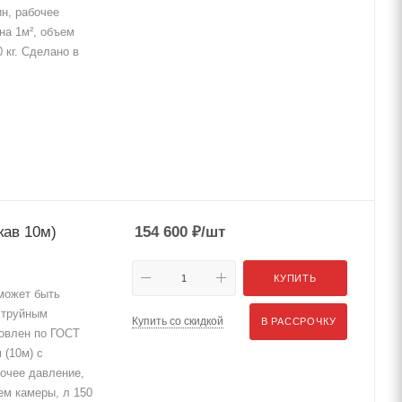
ин, рабочее
на 1м², объем
 кг. Сделано в
кав 10м)
154 600
₽
/шт
КУПИТЬ
ожет быть
струйным
Купить со скидкой
В РАССРОЧКУ
товлен по ГОСТ
 (10м) с
очее давление,
ъем камеры, л 150