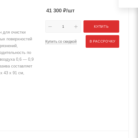
41 300
₽
/шт
КУПИТЬ
 для очистки
ных поверхностей
Купить со скидкой
В РАССРОЧКУ
грязнений,
водительность по
воздуха 0,6 — 0,9
азива составляет
х 43 х 91 см,