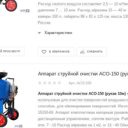
Расход сжатого воздуха составляет 2,5 — 10 м³/м
давление 7 … 10 атм. Расход абразива 15 — 40 кг 
камеры 150 л, габариты 96 х 81 х 125 см, масса 130
России.
Характеристики
Й ПРОСМОТР
В ИЗБРАННОЕ
СРАВНИТЬ
Аппарат струйной очистки АСО-150 (ру
Арт.: АСО-150
Аппарат струйной очистки АСО-150 (рукав 10м)
м
использован для очистки поверхностей воздушно-
способом, для обезжиривания поверхностей. Изго
15150-69. Аппарат комплектован напорным рукавом
дистанционным управлением, соплом вентури. Раб
атм. 7 - 10 Расход абразива на 1 м2, кг 15 - 40 Об