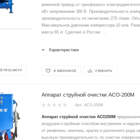
ременной привод от трехфазного электродвигател
кВт напряжением 380 В. Производительность комп
производительность по нагнетанию 275 л/мин. Объ
Максимальное давление компрессора 10 атм. Разм
масса 65 кг. Сделано в России. ...
Характеристики
Й ПРОСМОТР
В ИЗБРАННОЕ
СРАВНИТЬ
Аппарат струйной очистки АСО-200М
Арт.: АСО-200М
Аппарат струйной очистки АСО200М
предназначе
воздушно-струйным способом внутренних и наруж
от ржавчины, окалины, краски и различного рода з
высокую производительность по очистке поверхнос