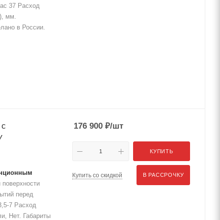
час 37 Расход
), мм.
елано в России.
 с
176 900
₽
/шт
У
КУПИТЬ
танционным
Купить со скидкой
В РАССРОЧКУ
 поверхности
рытий перед
3,5-7 Расход
ли, Нет. Габариты