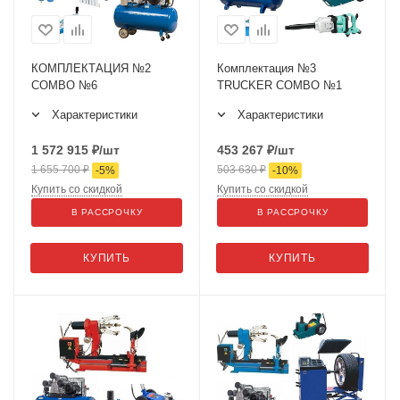
КОМПЛЕКТАЦИЯ №2
Комплектация №3
COMBO №6
TRUCKER COMBO №1
Характеристики
Характеристики
1 572 915
₽
/шт
453 267
₽
/шт
1 655 700
₽
503 630
₽
-
5
%
-
10
%
Купить со скидкой
Купить со скидкой
В РАССРОЧКУ
В РАССРОЧКУ
КУПИТЬ
КУПИТЬ