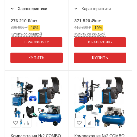
Характеристики
Характеристики
276 210
₽
/шт
371 520
₽
/шт
306 900
₽
412 800
₽
-
10
%
-
10
%
Купить со скидкой
Купить со скидкой
В РАССРОЧКУ
В РАССРОЧКУ
КУПИТЬ
КУПИТЬ
Комплектация №2 COMBO
Комплектация №2 COMBO