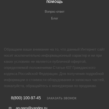
ПОМОЩЬ
Вопрос-ответ
Блог
Обращаем ваше внимание на то, что данный Интернет сайт
носит исключительно информационный характер и ни при
каких условиях не является публичной офертой,
определяемой положениями Статьи 437 Гражданского
кодекса Российской Федерации. Для получения подробной
информации о стоимости оборудования и запасных частей,
пожалуйста, обращайтесь к менеджерам по продажам.
8(800) 100-97-45
ЗАКАЗАТЬ ЗВОНОК
an.garo@yandex.ru