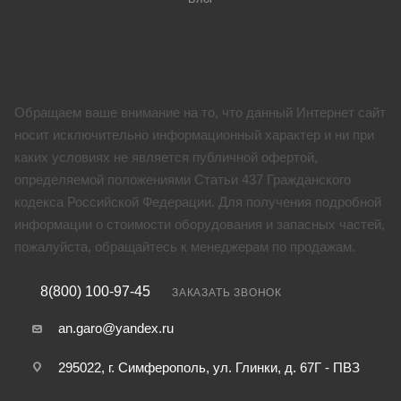
Обращаем ваше внимание на то, что данный Интернет сайт
носит исключительно информационный характер и ни при
каких условиях не является публичной офертой,
определяемой положениями Статьи 437 Гражданского
кодекса Российской Федерации. Для получения подробной
информации о стоимости оборудования и запасных частей,
пожалуйста, обращайтесь к менеджерам по продажам.
8(800) 100-97-45
ЗАКАЗАТЬ ЗВОНОК
an.garo@yandex.ru
295022, г. Симферополь, ул. Глинки, д. 67Г - ПВЗ