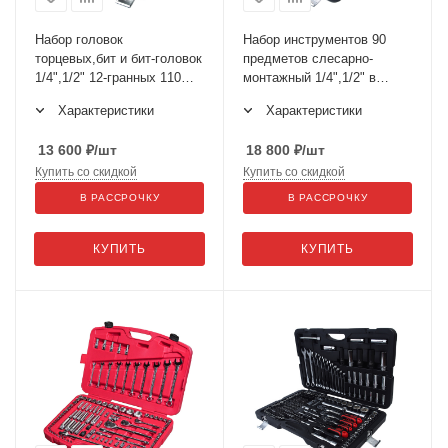
Набор головок
Набор инструментов 90
торцевых,бит и бит-головок
предметов слесарно-
1/4",1/2" 12-гранных 110
монтажный 1/4",1/2" в
предметов в кейсе JTC-
кейсе JTC-H090C-B72
Характеристики
Характеристики
T110B-B72
13 600
₽
/шт
18 800
₽
/шт
Купить со скидкой
Купить со скидкой
В РАССРОЧКУ
В РАССРОЧКУ
КУПИТЬ
КУПИТЬ