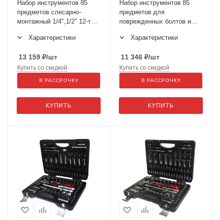
Набор инструментов 85
Набор инструментов 85
предметов слесарно-
предметов для
монтажный 1/4",1/2" 12-ти
поврежденных болтов и
гран. в кейсе JTC-T085C-
гаек 1/4",1/2" в кейсе JTC-
Характеристики
Характеристики
B72
S085C-B72
13 159
₽
/шт
11 346
₽
/шт
Купить со скидкой
Купить со скидкой
В РАССРОЧКУ
В РАССРОЧКУ
КУПИТЬ
КУПИТЬ