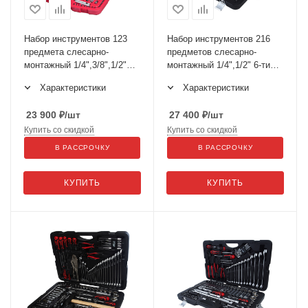
Набор инструментов 123
Набор инструментов 216
предмета слесарно-
предметов слесарно-
монтажный 1/4",3/8",1/2"
монтажный 1/4",1/2" 6-ти
метрич/дюйм в кейсе JTC-
гран. в кейсе JTC-H216C-
Характеристики
Характеристики
H123C
B72
23 900
₽
/шт
27 400
₽
/шт
Купить со скидкой
Купить со скидкой
В РАССРОЧКУ
В РАССРОЧКУ
КУПИТЬ
КУПИТЬ