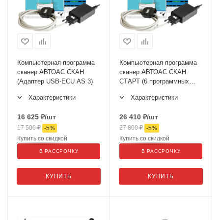
Компьютерная программа
Компьютерная программа
сканер АВТОАС СКАН
сканер АВТОАС СКАН
(Адаптер USB-ECU AS 3)
СТАРТ (6 программных
модулей)
Характеристики
Характеристики
16 625
₽
/шт
26 410
₽
/шт
17 500
₽
27 800
₽
-
5
%
-
5
%
Купить со скидкой
Купить со скидкой
В РАССРОЧКУ
В РАССРОЧКУ
КУПИТЬ
КУПИТЬ