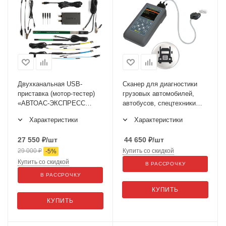
Двухканальная USB-
Сканер для диагностики
приставка (мотор-тестер)
грузовых автомобилей,
«АВТОАС-ЭКСПРЕСС
автобусов, спецтехники
2МK3» (базовый комплект)
АВТОАС-F16 G2 (без
Характеристики
Характеристики
программ)
27 550
₽
/шт
44 650
₽
/шт
29 000
₽
Купить со скидкой
-
5
%
Купить со скидкой
В РАССРОЧКУ
В РАССРОЧКУ
КУПИТЬ
КУПИТЬ