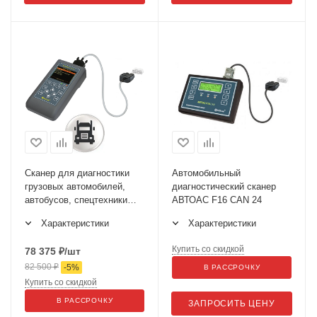
Сканер для диагностики
Автомобильный
грузовых автомобилей,
диагностический сканер
автобусов, спецтехники
АВТОАС F16 CAN 24
АВТОАС-F16 G2 с полным
Характеристики
Характеристики
пакетом программ 25 шт.
Купить со скидкой
78 375
₽
/шт
82 500
₽
-
5
%
В РАССРОЧКУ
Купить со скидкой
В РАССРОЧКУ
ЗАПРОСИТЬ ЦЕНУ