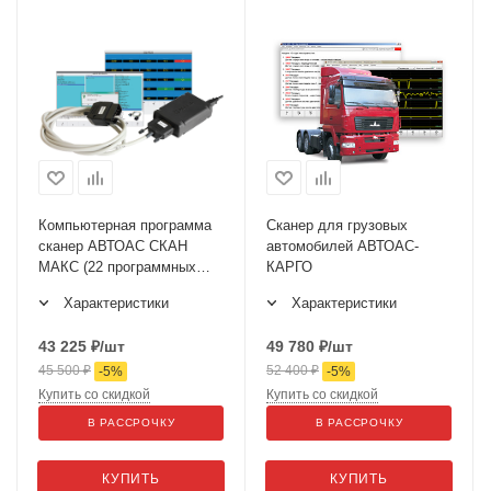
Компьютерная программа
Сканер для грузовых
сканер АВТОАС СКАН
автомобилей АВТОАС-
МАКС (22 программных
КАРГО
модулей)
Характеристики
Характеристики
43 225
₽
/шт
49 780
₽
/шт
45 500
₽
52 400
₽
-
5
%
-
5
%
Купить со скидкой
Купить со скидкой
В РАССРОЧКУ
В РАССРОЧКУ
КУПИТЬ
КУПИТЬ