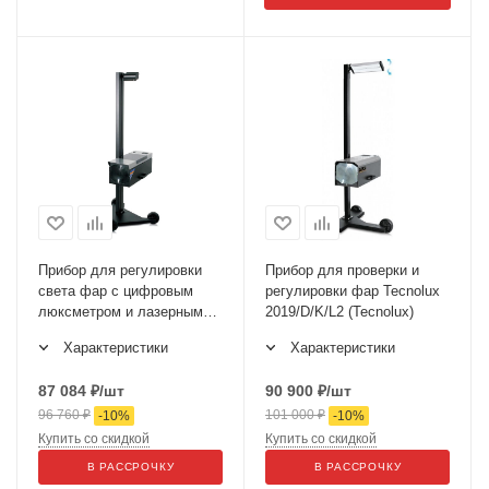
Прибор для регулировки
Прибор для проверки и
света фар с цифровым
регулировки фар Tecnolux
люксметром и лазерными
2019/D/K/L2 (Tecnolux)
указателем 2066/D/K/L2
Характеристики
Характеристики
WOLF (SPIN)
87 084
₽
/шт
90 900
₽
/шт
96 760
₽
101 000
₽
-
10
%
-
10
%
Купить со скидкой
Купить со скидкой
В РАССРОЧКУ
В РАССРОЧКУ