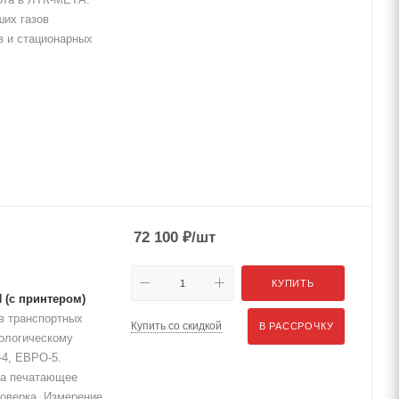
ших газов
в и стационарных
72 100
₽
/шт
КУПИТЬ
 (с принтером)
в транспортных
Купить со скидкой
В РАССРОЧКУ
кологическому
-4, ЕВРО-5.
на печатающее
Поверка. Измерение