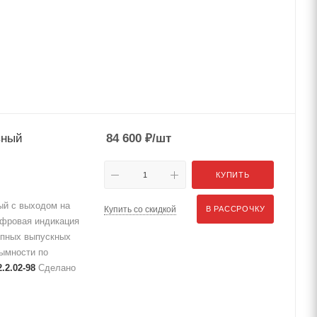
вный
84 600
₽
/шт
КУПИТЬ
й с выходом на
Купить со скидкой
В РАССРОЧКУ
ифровая индикация
упных выпускных
ымности по
.2.02-98
Сделано