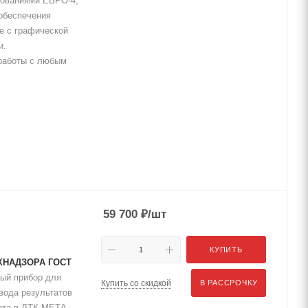
ебованиями ЕВРО-4,
 обеспечения
е с графической
и.
работы с любым
59 700
₽
/шт
КУПИТЬ
ЕХНАДЗОРА ГОСТ
ый прибор для
Купить со скидкой
В РАССРОЧКУ
вода результатов
ота в ЛТК-МЕТА.