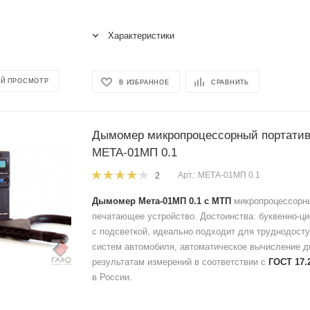
Характеристики
Й ПРОСМОТР
В ИЗБРАННОЕ
СРАВНИТЬ
Дымомер микропроцессорный портати
МЕТА-01МП 0.1
Арт.: МЕТА-01МП 0.1
2
Дымомер Мета-01МП 0.1 с МТП
микропроцессорны
печатающее устройство. Достоинства: буквенно-ц
с подсветкой, идеально подходит для труднодост
систем автомобиля, автоматическое вычисление д
результатам измерений в соответствии с
ГОСТ 17.2
в России.