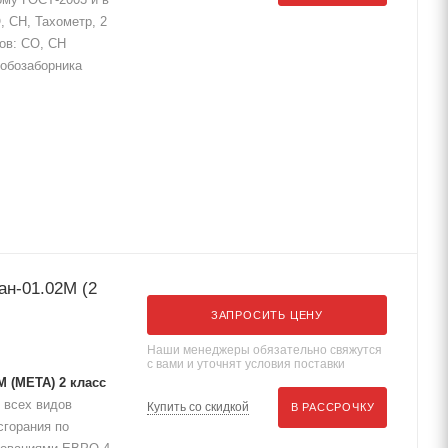
 СН, Тахометр, 2
тов: СО, СН
робозаборника
ан-01.02М (2
ЗАПРОСИТЬ ЦЕНУ
Наши менеджеры обязательно свяжутся
с вами и уточнят условия поставки
 (МЕТА) 2 класс
 всех видов
Купить со скидкой
В РАССРОЧКУ
сгорания по