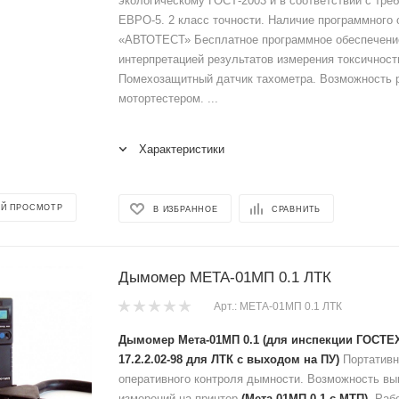
экологическому ГОСТ-2003 и в соответствии с тр
ЕВРО-5. 2 класс точности. Наличие программного
«АВТОТЕСТ» Бесплатное программное обеспечени
интерпретацией результатов измерения токсичност
Помехозащитный датчик тахометра. Возможность 
мотортестером. ...
Характеристики
Й ПРОСМОТР
В ИЗБРАННОЕ
СРАВНИТЬ
Дымомер МЕТА-01МП 0.1 ЛТК
Арт.: МЕТА-01МП 0.1 ЛТК
Дымомер Мета-01МП 0.1 (для инспекции ГОСТ
17.2.2.02-98 для ЛТК с выходом на ПУ)
Портативн
оперативного контроля дымности. Возможность вы
измерений на принтер
(Мета-01МП 0.1 с МТП)
. Раб