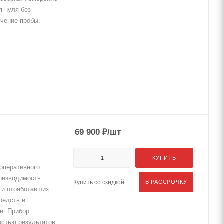
я нуля без
чение пробы.
69 900
₽
/шт
КУПИТЬ
оперативного
оизводимость
Купить со скидкой
В РАССРОЧКУ
ти отработавших
редств и
и. Прибор
стью результатов.