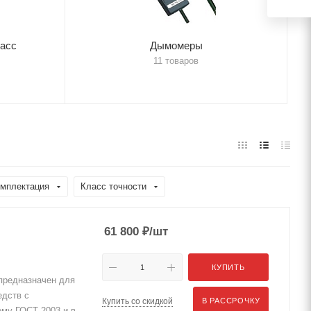
ласс
Дымомеры
11 товаров
мплектация
Класс точности
61 800
₽
/шт
КУПИТЬ
предназначен для
едств с
Купить со скидкой
В РАССРОЧКУ
ому ГОСТ-2003 и в