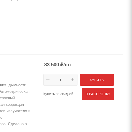
83 500
₽
/шт
КУПИТЬ
ения дымности
 Фотометрическая
Купить со скидкой
В РАССРОЧКУ
строеный
ая коррекция
лов излучателя и
го
ора. Сделано в